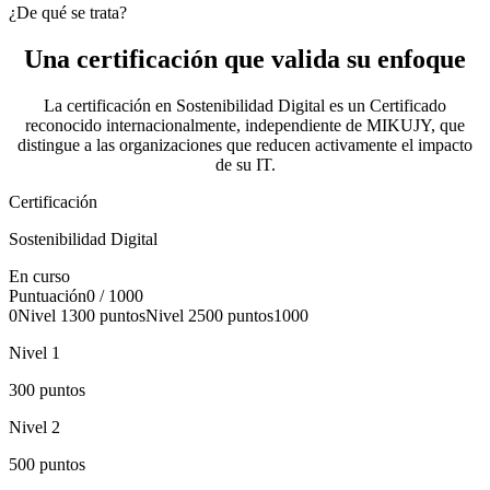
¿De qué se trata?
Una certificación que
valida su enfoque
La certificación en Sostenibilidad Digital es un Certificado
reconocido internacionalmente, independiente de MIKUJY, que
distingue a las organizaciones que reducen activamente el impacto
de su IT.
Certificación
Sostenibilidad Digital
En curso
Puntuación
0
/ 1000
0
Nivel
1
300
puntos
Nivel
2
500
puntos
1000
Nivel
1
300
puntos
Nivel
2
500
puntos