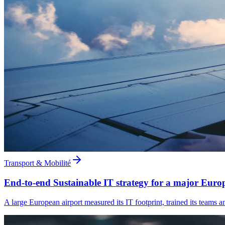
Transport & Mobilité
End-to-end Sustainable IT strategy for a major Euro
A large European airport measured its IT footprint, trained its teams an