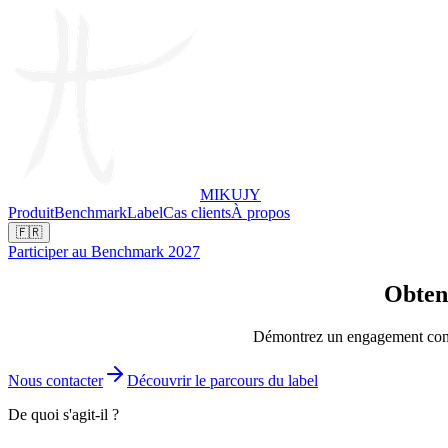
MIKUJY
Produit
Benchmark
Label
Cas clients
À propos
🇫🇷
Participer au Benchmark 2027
Obtene
Démontrez un engagement concre
Nous contacter
Découvrir le parcours du label
De quoi s'agit-il ?