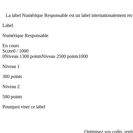
La label Numérique Responsable est un label internationalement reco
Label
Numérique Responsable
En cours
Score
0
/ 1000
0
Niveau
1
300
points
Niveau
2
500
points
1000
Niveau
1
300
points
Niveau
2
500
points
Pourquoi viser ce label
Optimisez vos coûts, renfor