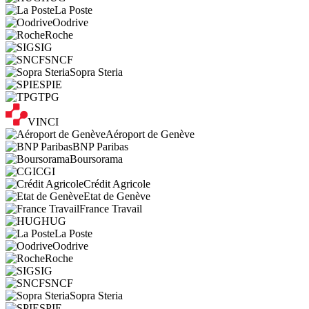
La Poste
Oodrive
Roche
SIG
SNCF
Sopra Steria
SPIE
TPG
VINCI
Aéroport de Genève
BNP Paribas
Boursorama
CGI
Crédit Agricole
Etat de Genève
France Travail
HUG
La Poste
Oodrive
Roche
SIG
SNCF
Sopra Steria
SPIE